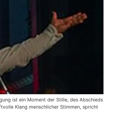
ng ist ein Moment der Stille, des Abschieds
ftvolle Klang menschlicher Stimmen, spricht