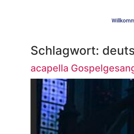
Willkom
Schlagwort:
deut
acapella Gospelgesan